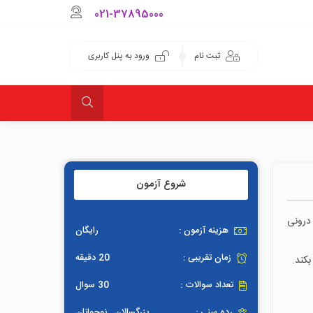
021-37895000
ثبت نام
ورود به پنل کاربری
شروع آزمون
درونی
هزینه آزمون :
رایگان
زمان تقریبی :
20 دقیقه
بکند.
تعداد سوالات :
30 سوال
رده سنی :
بزرگسالان , نوجوانان