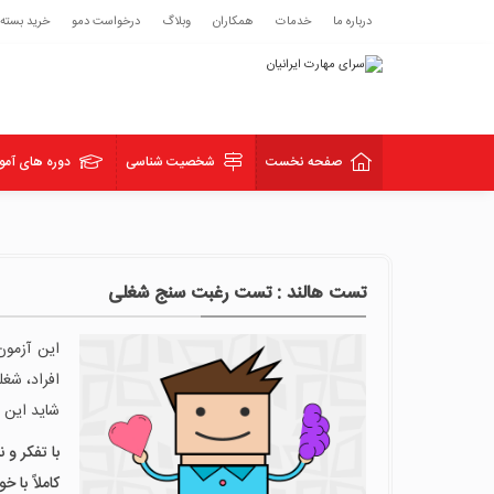
درباره ما
خدمات
همکاران
وبلاگ
درخواست دمو
خرید بسته
صفحه نخست
شخصیت شناسی
دوره های آمو
تست هالند : تست رغبت سنج شغلی
این آزمو
افراد، شغ
شاید این 
با تفکر و 
کاملاً با 