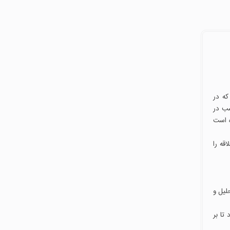
که در
سب در
ه است
قه را
لیل و
د تا بر