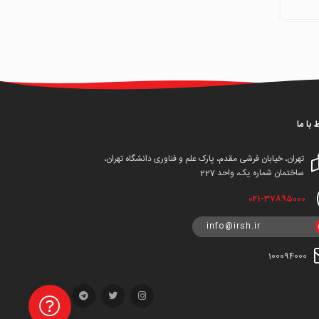
ط با ما
تهران، خیابان فرشی مقدم، پارک علم و فناوری دانشگاه تهران،
ساختمان شماره یک، واحد 227
021-37895000
info@irsh.ir
100094000