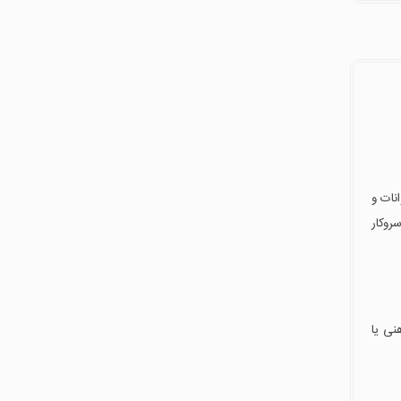
نات و
روکار
نی یا