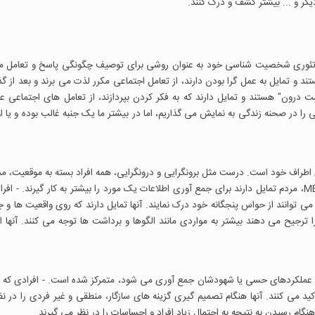
گر و ... بیشتر کشف و درک کنند.
در تئوری شخصیت شناسی خود به عنوان روشی برای توصیف چگونگی پاسخ و تعامل مر
ند و تمایل به عمل گرا بودن دارند، از تعامل اجتماعی مکرر لذت می برند و بعد از گذ
ت درون" هستند و تمایل دارند که به فکر کردن بپردازند، از تعامل های اجتماعی ع
ی را در صحنه زندگی به نمایش می گذاریم، اما در بیشتر ما یک جنبه غالب بوده و یا ا
راف خود است. درست مثل برونگرایی و درونگرایی، همه افراد بسته به موقعیت، مد
صرف حس کردن یا شهود کردن می کنند. براساس تست MBTI، مردم تمایل دارند برای جمع آوری اطلاعات یک مورد را بیشتر به کار گیرند. - 
ی توانند از حواس پنجگانه خود درک نمایند. آنها تمایل دارند که روی واقعیت ها و ج
ا ترجیح می دهند بیشتر به مواردی مانند الگوها و برداشت ها توجه می کنند. آنها از
ز عملکردهای حسی یا شهودشان جمع آوری می شود، متمرکز شده است. - افرادی که "
ید می کنند. آنها هنگام تصمیم گیری گزینه های سازگار، منطقی و غیر فردی را در ن
ام رسیدن به نتیجه به احتمال زیاد افراد و احساسات را در نظر می گیرند.