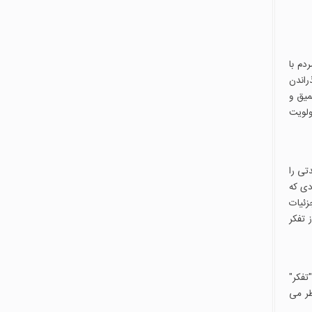
دم با
راندن
میق و
ولویت
تی را
افرادی که
زئیات
 تفکر
تفکر"
ظر می