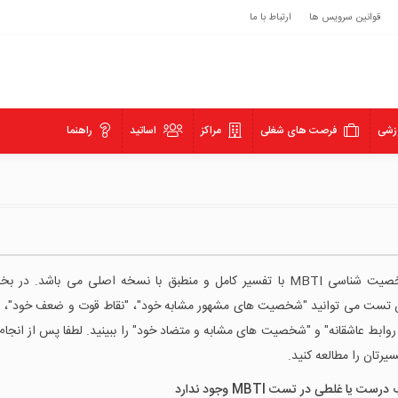
قوانین سرویس ها
ارتباط با ما
زشی
فرصت های شغلی
مراکز
اساتید
راهنما
تست شخصیت شناسی MBTI با تفسیر کامل و منطبق با نسخه اصلی می باشد. در 
 تست می توانید "شخصیت های مشهور مشابه خود"، "نقاط قوت و ضعف خود"، "
 روابط عاشقانه" و "شخصیت های مشابه و متضاد خود" را ببینید. لطفا پس از انج
یرتان را مطالعه کنید.
ت یا غلطی در تست MBTI وجود ندارد