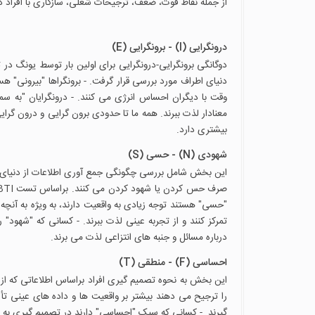
از جمله نقاط قوت، ضعف، ترجیحات شغلی، سازگاری با افراد دی
درونگرایی (I) - برونگرایی (E)
دوگانگی برونگرایی-درونگرایی برای اولین بار توسط یونگ 
دنیای اطراف مورد بررسی قرار گرفت. - برونگراها "بیرونی" هست
وقت با دیگران احساس انرژی می کنند. - درونگرایان "به سم
معنادار لذت ببرند. همه ما تا حدودی برون گرایی و درون گرای
بیشتری دارد.
شهودی (N) - حسی (S)
این بخش شامل بررسی چگونگی جمع آوری اطلاعات از دنیای اط
"حسی" هستند توجه زیادی به واقعیت دارند، به ویژه به آنچه م
تمرکز کنند و از تجربه عینی لذت ببرند. - کسانی که "شهود" ر
درباره مسائل و جنبه های انتزاعی لذت می برند.
احساسی (F) - منطقی (T)
این بخش به نحوه تصمیم گیری افراد براساس اطلاعاتی که ا
را ترجیح می دهند بیشتر بر واقعیت ها و داده های عینی تأک
گیرند. - کسانی که سبک "احساسی" دارند در تصمیم گیری به هنگ