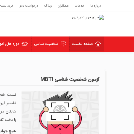
درباره ما
خدمات
همکاران
وبلاگ
درخواست دمو
خرید بسته
صفحه نخست
شخصیت شناسی
دوره های آمو
آزمون شخصیت شناسی MBTI
تفسیر این
هایتان در
با دقت تفس
هیچ جواب درس