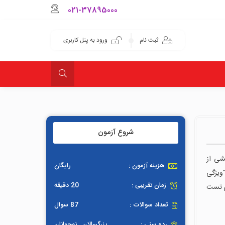
021-37895000
ثبت نام
ورود به پنل کاربری
شروع آزمون
بخشی از
هزینه آزمون :
رایگان
ویژگی
زمان تقریبی :
20 دقیقه
ام تست
تعداد سوالات :
87 سوال
رده سنی :
بزرگسالان , نوجوانان