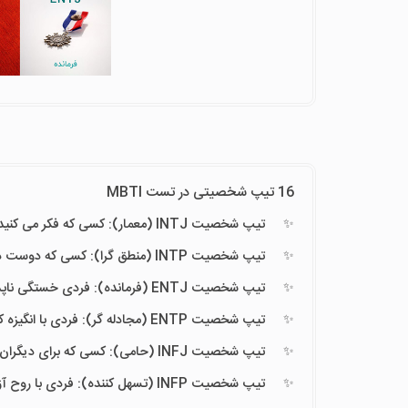
16 تیپ شخصیتی در تست MBTI
تیپ شخصیت INTJ (معمار): کسی که فکر می کنید عجیب است اما ذهن درخشانی دارد.
تیپ شخصیت INTP (منطق گرا): کسی که دوست دارد فقط برای سرگرمی لوازم خانگی را باز کند
تیپ شخصیت ENTJ (فرمانده): فردی خستگی ناپذیر برای دنبال کردن و رسیدن به اهداف زندگی.
تیپ شخصیت ENTP (مجادله گر): فردی با انگیزه که نگاهش سراسر به جوایز زندگی است.
تیپ شخصیت INFJ (حامی): کسی که برای دیگران کارهای بزرگی خواهد کرد حتی اگر هنوز این را نمی داند.
تیپ شخصیت INFP (تسهل کننده): فردی با روح آزادگی که در افکار پر احساسش بزرگ می اندیشد.