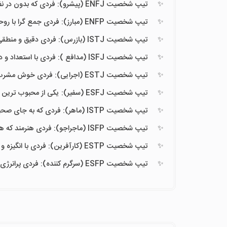
تیپ شخصیت ENFJ (پیشرو): فردی که بدون در نظر گرفتن عواقب و مشکلات برای هدف خود می ایستد.
تیپ شخصیت ENFP (مبارز): فردی جمع گرا با روحیه آزادگی که استعدادهای خود را هنوز نشناخته است.
تیپ شخصیت ISTJ (بازرس): فردی دقیق و منطقی که همواره در کار و زندگی وقت شناس است.
تیپ شخصیت ISFJ (مدافع ): فردی با استعداد و دارای ارزش بسیار که سعی می کند در سایه حرکت کند.
تیپ شخصیت ESTJ (اجرایی): فردی خوش مشرب که همه نزدیکان و دوستان او را دوست دارند.
تیپ شخصیت ESFJ (سفیر): یکی از محبوب ترین های افراد هر گروه که البته حساس ترین هم می باشد.
تیپ شخصیت ISTP (ماهر): فردی که به جای صحبت کردن به دنبال انجام دادن کارهاست.
تیپ شخصیت ISFP (ماجراجو): فردی هنرمند که همواره ایده ها و افکار خود را مورد آزمایش قرار می دهد.
تیپ شخصیت ESTP (کارآفرین): فردی با انگیزه و پرتلاش که عاشق هر فرصتی برای درخشیدن است.
تیپ شخصیت ESFP (سرگرم کننده): فردی پرانرژی و با انگیزه که بودن در کنار او کسل کننده نیست.