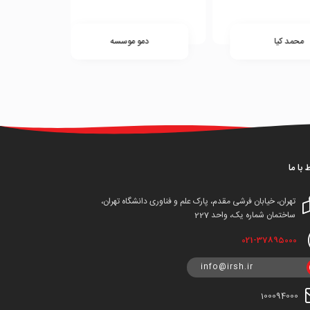
د کیا
دمو موسسه
ادم
ط با ما
تهران، خیابان فرشی مقدم، پارک علم و فناوری دانشگاه تهران،
ساختمان شماره یک، واحد 227
021-37895000
info@irsh.ir
100094000