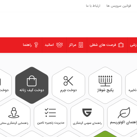
قوانین سرویس ها
ارتباط با ما
زشی
فرصت های شغلی
مراکز
اساتید
راهنما
پکیج شوفاژ
دوخت چرم
دوخت کیف زنانه
دوخت 
ذخیره
اهنمای اکوتوریسم
مدیریت زنجیره تامین
راهنمای عمومی گردشگری
راهنمایی گردشگری محلی