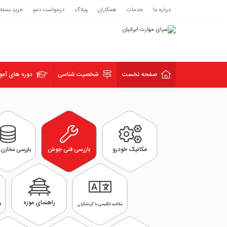
درباره ما
خدمات
همکاران
وبلاگ
درخواست دمو
خرید بسته
صفحه نخست
شخصیت شناسی
دوره های آمو
مکانیک خودرو
بازرسی فنی جوش
بازرسی مخازن 
راهنمای موزه
ر
مکالمه انگلیسی با گردشگران